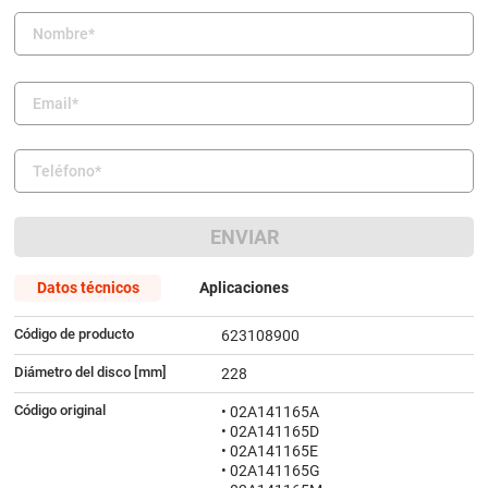
9
.
amortiguador
10
.
citroen c4
ENVIAR
Datos técnicos
Aplicaciones
Código de producto
623108900
Diámetro del disco [mm]
228
Código original
• 02A141165A
• 02A141165D
• 02A141165E
• 02A141165G