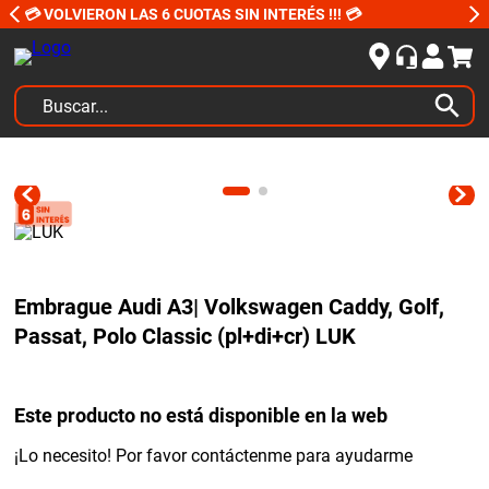
💳 VOLVIERON LAS 6 CUOTAS SIN INTERÉS !!! 💳
Buscar...
TÉRMINOS MÁS BUSCADOS
1
.
kits
2
.
amortiguadores
3
.
bujias ngk
Embrague Audi A3| Volkswagen Caddy, Golf,
4
.
honda civic
Passat, Polo Classic (pl+di+cr) LUK
5
.
bora
6
.
renault
Este producto no está disponible en la web
7
.
bmw
¡Lo necesito! Por favor contáctenme para ayudarme
8
.
sprinter