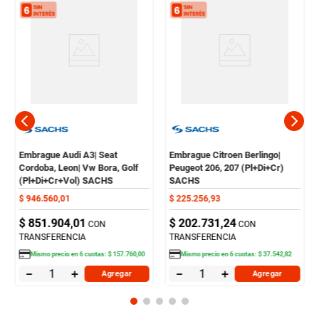
Embrague Audi A3| Seat
Embrague Citroen Berlingo|
Cordoba, Leon| Vw Bora, Golf
Peugeot 206, 207 (Pl+Di+Cr)
(Pl+Di+Cr+Vol) SACHS
SACHS
$
946
.
560
,
01
$
225
.
256
,
93
$
851
.
904
,
01
$
202
.
731
,
24
CON
CON
TRANSFERENCIA
TRANSFERENCIA
Mismo precio en
6
cuotas:
$
157
.
760
,
00
Mismo precio en
6
cuotas:
$
37
.
542
,
82
－
＋
－
＋
Agregar
Agregar