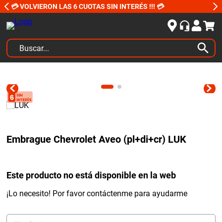
💳 VOLVIERON LAS 6 CUOTAS SIN INTERÉS !!! 💳
Buscar...
TÉRMINOS MÁS BUSCADOS
1
.
kits
2
.
amortiguadores
3
.
bujias ngk
Embrague Chevrolet Aveo (pl+di+cr) LUK
4
.
honda civic
5
.
bora
Este producto no está disponible en la web
6
.
renault
7
.
bmw
¡Lo necesito! Por favor contáctenme para ayudarme
8
.
sprinter