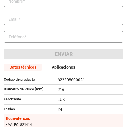
9
.
amortiguador
10
.
citroen c4
ENVIAR
Datos técnicos
Aplicaciones
Código de producto
6222086000A1
Diámetro del disco [mm]
216
Fabricante
LUK
Estrías
24
Equivalencia:
• VALEO: 821414