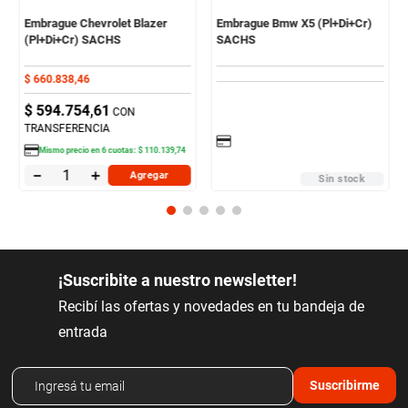
Embrague Chevrolet Blazer
Embrague Bmw X5 (Pl+Di+Cr)
(Pl+Di+Cr) SACHS
SACHS
$
660
.
838
,
46
$
594
.
754
,
61
CON
TRANSFERENCIA
Mismo precio en
6
cuotas:
$
110
.
139
,
74
－
＋
Agregar
Sin stock
¡Suscribite a nuestro newsletter!
Recibí las ofertas y novedades en tu bandeja de
entrada
Suscribirme