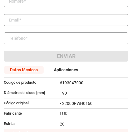
9
.
citroen c4
10
.
aveo
ENVIAR
Datos técnicos
Aplicaciones
Código de producto
6193047000
Diámetro del disco [mm]
190
Código original
• 22000PWH0160
Fabricante
LUK
Estrías
20