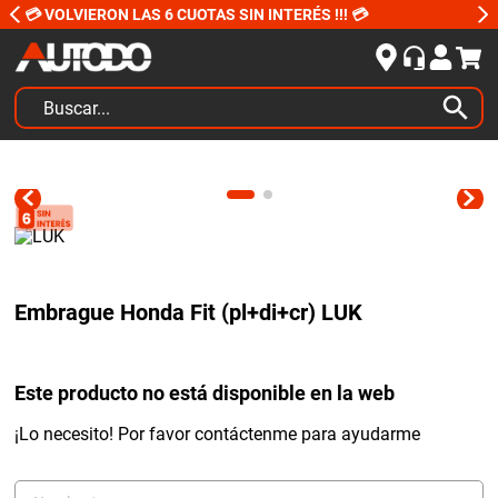
💳 VOLVIERON LAS 6 CUOTAS SIN INTERÉS !!! 💳
Buscar...
TÉRMINOS MÁS BUSCADOS
1
.
kits
2
.
amortiguadores
3
.
bujias ngk
Embrague Honda Fit (pl+di+cr) LUK
4
.
honda civic
5
.
bora
Este producto no está disponible en la web
6
.
renault
7
.
bmw
¡Lo necesito! Por favor contáctenme para ayudarme
8
.
sprinter