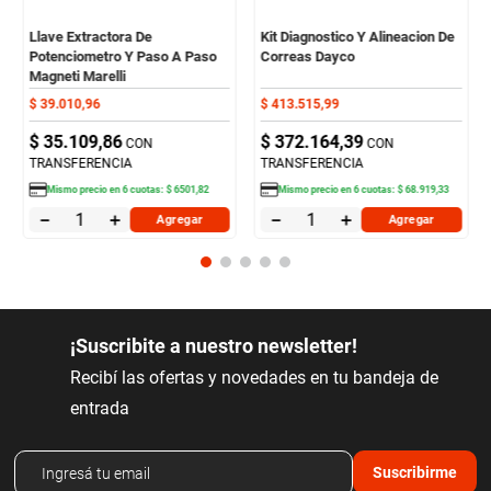
Llave Extractora De
Kit Diagnostico Y Alineacion De
Potenciometro Y Paso A Paso
Correas Dayco
Magneti Marelli
$
39
.
010
,
96
$
413
.
515
,
99
$
35
.
109
,
86
$
372
.
164
,
39
CON
CON
TRANSFERENCIA
TRANSFERENCIA
Mismo precio en
6
cuotas:
$
6501
,
82
Mismo precio en
6
cuotas:
$
68
.
919
,
33
－
＋
－
＋
Agregar
Agregar
¡Suscribite a nuestro newsletter!
Recibí las ofertas y novedades en tu bandeja de
entrada
Suscribirme