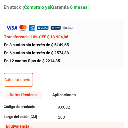
9
.
bmw
En stock
Garantia
6 meses!
10
.
citroen c4
Transferencia 10% OFF
$
13
.
904
,
06
En
3
cuotas sin interés de
$
5149
,
65
En
6
cuotas sin interés de
$
2574
,
83
En
12
cuotas fijas de
$
2214
,
35
Calcular envío
Datos técnicos
Aplicaciones
Código de producto
AX002
Largo del cable [CM]
200
Equivalencia: