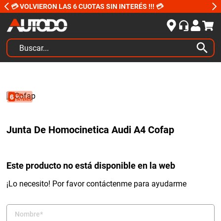
💳 VOLVIERON LAS 6 CUOTAS SIN INTERÉS !!! 💳
Buscar...
TÉRMINOS MÁS BUSCADOS
1
.
kits
2
.
amortiguadores
3
.
bujias ngk
Junta De Homocinetica Audi A4 Cofap
4
.
honda civic
5
.
bora
Este producto no está disponible en la web
6
.
renault
¡Lo necesito! Por favor contáctenme para ayudarme
7
.
bmw
8
.
sprinter