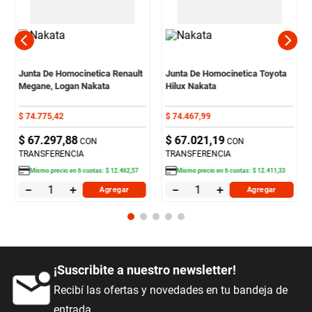
Junta De Homocinetica Renault
Junta De Homocinetica Toyota
Megane, Logan Nakata
Hilux Nakata
$
74
.
775
,
42
$
74
.
467
,
99
$
67
.
297
,
88
$
67
.
021
,
19
CON
CON
TRANSFERENCIA
TRANSFERENCIA
Mismo precio en
6
cuotas:
$
12
.
462
,
57
Mismo precio en
6
cuotas:
$
12
.
411
,
33
－
＋
－
＋
Agregar
Agregar
¡Suscribite a nuestro newsletter!
Recibí las ofertas y novedades en tu bandeja de
entrada