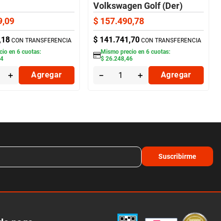
Volkswagen Golf (Der)
Nakata
9
,
09
$
157
.
490
,
78
,
18
$
141
.
741
,
70
CON TRANSFERENCIA
CON TRANSFERENCIA
cio en
6
cuotas:
Mismo precio en
6
cuotas:
84
$
26
.
248
,
46
＋
Agregar
－
＋
Agregar
Suscribirme