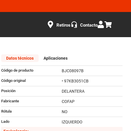
Retiros
Contacto
Datos técnicos
Aplicaciones
Código de producto
BJC08097B
Código original
• 97KB3051CB
Posición
DELANTERA
Fabricante
COFAP
Rótula
NO
Lado
IZQUIERDO