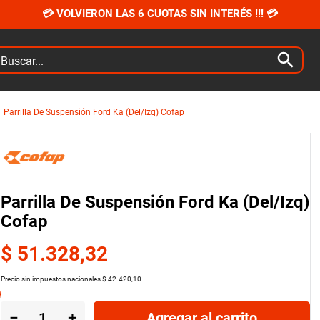
💳 VOLVIERON LAS 6 CUOTAS SIN INTERÉS !!! 💳
car...
Parrilla De Suspensión Ford Ka (Del/Izq) Cofap
Parrilla De Suspensión Ford Ka (Del/Izq)
Cofap
$
51
.
328
,
32
Precio sin impuestos nacionales
$
42
.
420
,
10
－
＋
Agregar al carrito