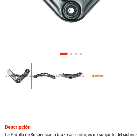
10
.
aveo
inyección
refrigeración
instrumental
ferretería
equipamiento
neumáticos
gift card
Descripción
La Parrilla de Suspensión o brazo oscilante, es un subjunto del sistem