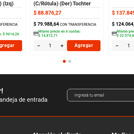
 (Izq)
(C/Rótula) (Der) Tochter
$
88
.
876
,
27
$
137
.
84
$
79
.
988
,
64
$
124
.
064
SFERENCIA
CON TRANSFERENCIA
Mismo precio en
6
cuotas:
Mismo pre
s:
$
9614
,
26
$
14
.
812
,
71
$
22
.
974
,
gregar
－
＋
Agregar
－
r!
bandeja de entrada