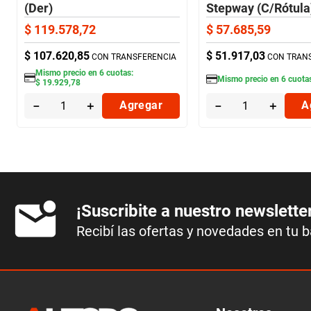
(Der)
Stepway (C/Rótula)
$
119
.
578
,
72
$
57
.
685
,
59
$
107
.
620
,
85
$
51
.
917
,
03
CON TRANSFERENCIA
CON TRAN
Mismo precio en
6
cuotas:
Mismo precio en
6
cuota
$
19
.
929
,
78
－
＋
Agregar
－
＋
A
¡Suscribite a nuestro newslette
Recibí las ofertas y novedades en tu 