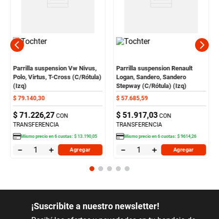
Parrilla suspension Vw Nivus,
Parrilla suspension Renault
Polo, Virtus, T-Cross (C/Rótula)
Logan, Sandero, Sandero
(Izq)
Stepway (C/Rótula) (Izq)
$
79
.
140
,
30
$
57
.
685
,
59
$
71
.
226
,
27
$
51
.
917
,
03
CON
CON
TRANSFERENCIA
TRANSFERENCIA
Mismo precio en
6
cuotas:
$
13
.
190
,
05
Mismo precio en
6
cuotas:
$
9614
,
26
－
＋
－
＋
Agregar
Agregar
¡Suscribite a nuestro newsletter!