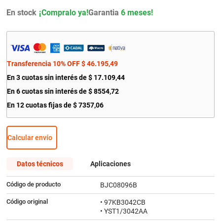
9
.
citroen c4
En stock
Garantia
6 meses!
10
.
aveo
Transferencia 10% OFF
$
46
.
195
,
49
En
3
cuotas sin interés de
$
17
.
109
,
44
En
6
cuotas sin interés de
$
8554
,
72
En
12
cuotas fijas de
$
7357
,
06
Calcular envío
Datos técnicos
Aplicaciones
Código de producto
BJC08096B
Código original
• 97KB3042CB
• YST1/3042AA