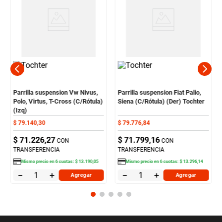
Parrilla suspension Vw Nivus,
Parrilla suspension Fiat Palio,
Polo, Virtus, T-Cross (C/Rótula)
Siena (C/Rótula) (Der) Tochter
(Izq)
$
79
.
140
,
30
$
79
.
776
,
84
$
71
.
226
,
27
$
71
.
799
,
16
CON
CON
TRANSFERENCIA
TRANSFERENCIA
Mismo precio en
6
cuotas:
$
13
.
190
,
05
Mismo precio en
6
cuotas:
$
13
.
296
,
14
－
＋
－
＋
Agregar
Agregar