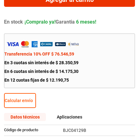
9
.
citroen c4
10
.
aveo
En stock
Garantia
6 meses!
Transferencia 10% OFF
$
76
.
546
,
59
En
3
cuotas sin interés de
$
28
.
350
,
59
En
6
cuotas sin interés de
$
14
.
175
,
30
En
12
cuotas fijas de
$
12
.
190
,
75
Calcular envío
Datos técnicos
Aplicaciones
Código de producto
BJC04129B