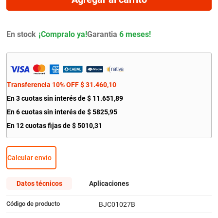
9
.
amortiguador
10
.
citroen c4
En stock
Garantia
6 meses!
Transferencia 10% OFF
$
31
.
460
,
10
En
3
cuotas sin interés de
$
11
.
651
,
89
En
6
cuotas sin interés de
$
5825
,
95
En
12
cuotas fijas de
$
5010
,
31
Calcular envío
Datos técnicos
Aplicaciones
Código de producto
BJC01027B