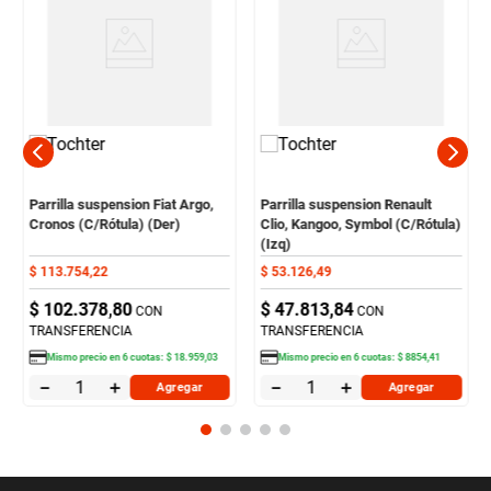
Parrilla suspension Fiat Argo,
Parrilla suspension Renault
Cronos (C/Rótula) (Der)
Clio, Kangoo, Symbol (C/Rótula)
(Izq)
$
113
.
754
,
22
$
53
.
126
,
49
$
102
.
378
,
80
$
47
.
813
,
84
CON
CON
TRANSFERENCIA
TRANSFERENCIA
Mismo precio en
6
cuotas:
$
18
.
959
,
03
Mismo precio en
6
cuotas:
$
8854
,
41
－
＋
－
＋
Agregar
Agregar