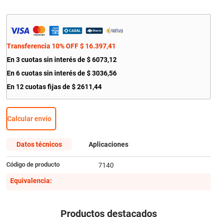
9
.
bmw
10
.
amortiguador
Transferencia 10% OFF
$
16
.
397
,
41
En
3
cuotas sin interés de
$
6073
,
12
En
6
cuotas sin interés de
$
3036
,
56
En
12
cuotas fijas de
$
2611
,
44
Calcular envío
Datos técnicos
Aplicaciones
Código de producto
7140
Equivalencia:
Productos destacados