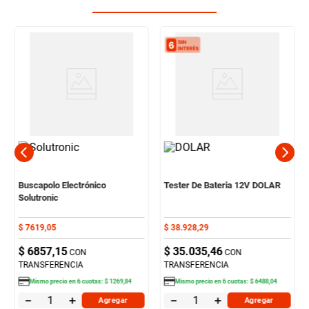
Buscapolo Electrónico
Tester De Bateria 12V DOLAR
Solutronic
$
7619
,
05
$
38
.
928
,
29
$
6857
,
15
$
35
.
035
,
46
CON
CON
TRANSFERENCIA
TRANSFERENCIA
Mismo precio en
6
cuotas:
$
1269
,
84
Mismo precio en
6
cuotas:
$
6488
,
04
－
＋
－
＋
Agregar
Agregar