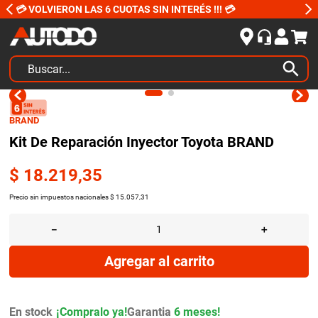
💳 VOLVIERON LAS 6 CUOTAS SIN INTERÉS !!! 💳
Buscar...
TÉRMINOS MÁS BUSCADOS
BRAND
1
.
kits
Kit De Reparación Inyector Toyota BRAND
2
.
amortiguadores
$
18
.
219
,
35
3
.
honda civic
Precio sin impuestos nacionales
$
15
.
057
,
31
4
.
kit distribución
5
.
bujias ngk
－
＋
6
.
bora
Agregar al carrito
7
.
citroen c4
8
.
yokohama
En stock
Garantia
6 meses!