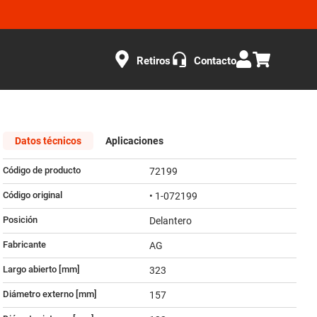
Retiros
Contacto
Datos técnicos
Aplicaciones
Código de producto
72199
Código original
• 1-072199
Posición
Delantero
Fabricante
AG
Largo abierto [mm]
323
Diámetro externo [mm]
157