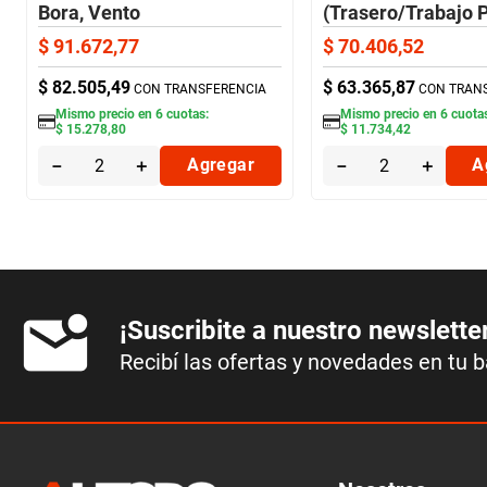
Bora, Vento
(Trasero/Trabajo 
(Trasero/Estándar) AG
AG
$
91
.
672
,
77
$
70
.
406
,
52
$
82
.
505
,
49
$
63
.
365
,
87
CON TRANSFERENCIA
CON TRAN
Mismo precio en
6
cuotas:
Mismo precio en
6
cuota
$
15
.
278
,
80
$
11
.
734
,
42
－
＋
Agregar
－
＋
A
¡Suscribite a nuestro newslette
Recibí las ofertas y novedades en tu 