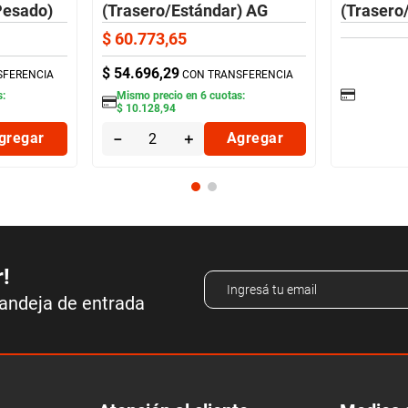
Pesado)
(Trasero/Estándar) AG
(Trasero
$
60
.
773
,
65
$
54
.
696
,
29
SFERENCIA
CON TRANSFERENCIA
s:
Mismo precio en
6
cuotas:
$
10
.
128
,
94
gregar
－
＋
Agregar
r!
bandeja de entrada