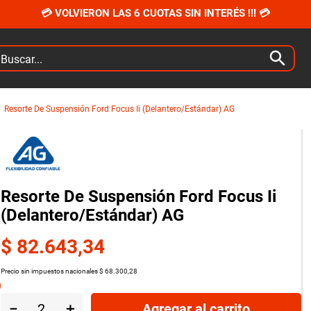
💳 VOLVIERON LAS 6 CUOTAS SIN INTERÉS !!! 💳
car...
Resorte De Suspensión Ford Focus Ii (Delantero/Estándar) AG
Resorte De Suspensión Ford Focus Ii
(Delantero/Estándar) AG
$
82
.
643
,
34
Precio sin impuestos nacionales
$
68
.
300
,
28
－
＋
Agregar al carrito