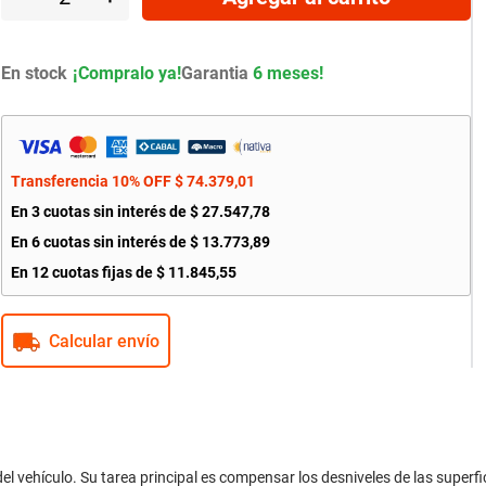
En stock
Garantia
6 meses!
Transferencia 10% OFF
$
74
.
379
,
01
En
3
cuotas sin interés de
$
27
.
547
,
78
En
6
cuotas sin interés de
$
13
.
773
,
89
En
12
cuotas fijas de
$
11
.
845
,
55
Calcular envío
el vehículo. Su tarea principal es compensar los desniveles de las superfici