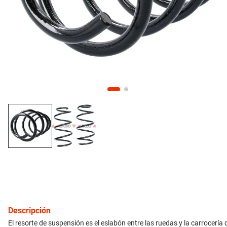
10
.
citroen c4
inyección
refrigeración
instrumental
ferretería
equipamiento
neumáticos
gift card
Descripción
El resorte de suspensión es el eslabón entre las ruedas y la carrocería d