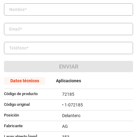
9
.
amortiguador
10
.
citroen c4
ENVIAR
Datos técnicos
Aplicaciones
Código de producto
72185
Código original
• 1-072185
Posición
Delantero
Fabricante
AG
Largo abierto [mm]
353