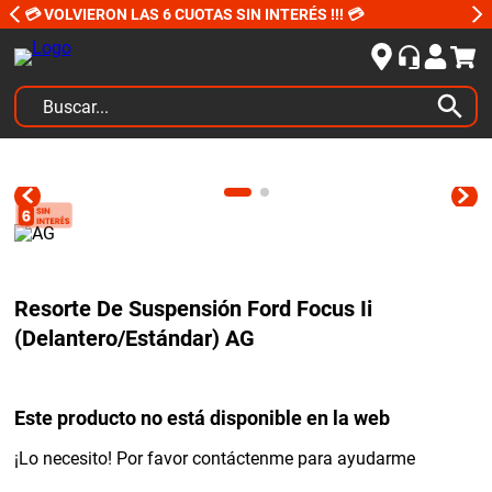
💳 VOLVIERON LAS 6 CUOTAS SIN INTERÉS !!! 💳
Buscar...
TÉRMINOS MÁS BUSCADOS
1
.
kits
2
.
amortiguadores
3
.
bujias ngk
Resorte De Suspensión Ford Focus Ii
4
.
honda civic
(Delantero/Estándar) AG
5
.
renault
6
.
bora
Este producto no está disponible en la web
7
.
bmw
¡Lo necesito! Por favor contáctenme para ayudarme
8
.
sprinter