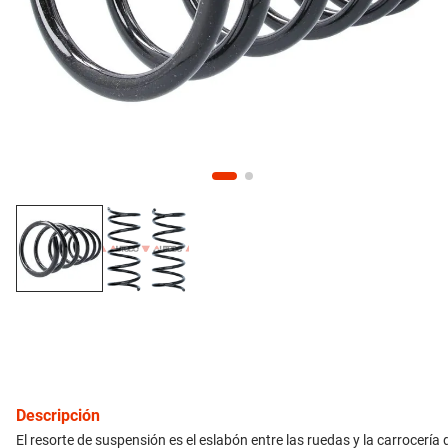
10
.
citroen c4
inyección
refrigeración
instrumental
ferretería
equipamiento
neumáticos
gift card
Descripción
El resorte de suspensión es el eslabón entre las ruedas y la carrocería d