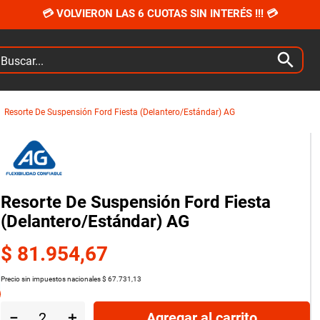
💳 VOLVIERON LAS 6 CUOTAS SIN INTERÉS !!! 💳
car...
Resorte De Suspensión Ford Fiesta (Delantero/Estándar) AG
Resorte De Suspensión Ford Fiesta
(Delantero/Estándar) AG
$
81
.
954
,
67
Precio sin impuestos nacionales
$
67
.
731
,
13
－
＋
Agregar al carrito