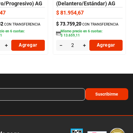
ro/Progresivo) AG
(Delantero/Estándar) AG
47
$
81
.
954
,
67
82
$
73
.
759
,
20
CON TRANSFERENCIA
CON TRANSFERENCIA
cio en
6
cuotas:
Mismo precio en
6
cuotas:
41
$
13
.
659
,
11
＋
Agregar
－
＋
Agregar
Suscribirme