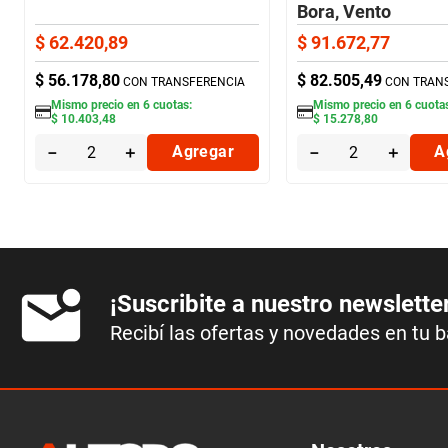
Bora, Vento
(Trasero/Estándar
$
62
.
420
,
89
$
91
.
672
,
77
$
56
.
178
,
80
$
82
.
505
,
49
CON TRANSFERENCIA
CON TRAN
Mismo precio en
6
cuotas:
Mismo precio en
6
cuota
$
10
.
403
,
48
$
15
.
278
,
80
－
＋
Agregar
－
＋
A
¡Suscribite a nuestro newslette
Recibí las ofertas y novedades en tu 