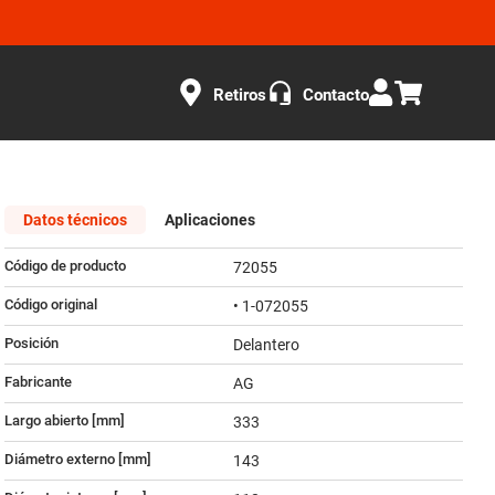
Retiros
Contacto
Datos técnicos
Aplicaciones
Código de producto
72055
Código original
• 1-072055
Posición
Delantero
Fabricante
AG
Largo abierto [mm]
333
Diámetro externo [mm]
143