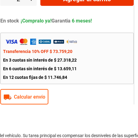
En stock
Garantia
6 meses!
Transferencia 10% OFF
$
73
.
759
,
20
En
3
cuotas sin interés de
$
27
.
318
,
22
En
6
cuotas sin interés de
$
13
.
659
,
11
En
12
cuotas fijas de
$
11
.
746
,
84
Calcular envío
el vehículo. Su tarea principal es compensar los desniveles de las superfici