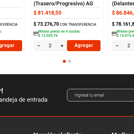
(Trasero/Progresivo) AG
(Delante
) AG
$
81
.
418
,
55
$
86
.
846
,
$
73
.
276
,
70
$
78
.
161
,
SFERENCIA
CON TRANSFERENCIA
s:
Mismo precio en
6
cuotas:
Mismo pre
$
13
.
569
,
76
$
14
.
474
,
gregar
－
＋
Agregar
－
r!
bandeja de entrada