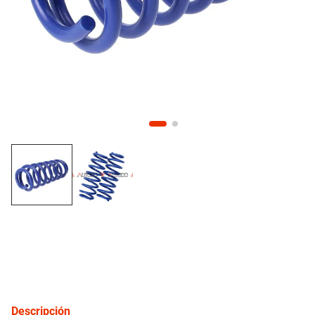
10
.
citroen c4
inyección
refrigeración
instrumental
ferretería
equipamiento
neumáticos
gift card
Descripción