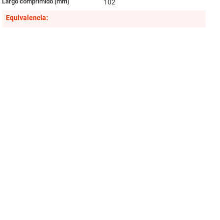
Largo comprimido [mm]
102
Equivalencia: