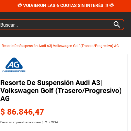
💳 VOLVIERON LAS 6 CUOTAS SIN INTERÉS !!! 💳
car...
Resorte De Suspensión Audi A3| Volkswagen Golf (Trasero/Progresivo) AG
Resorte De Suspensión Audi A3|
Volkswagen Golf (Trasero/Progresivo)
AG
$
86
.
846
,
47
Precio sin impuestos nacionales
$
71
.
773
,
94