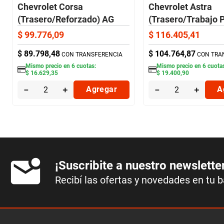
Chevrolet Corsa
Chevrolet Astra
(Trasero/Reforzado) AG
(Trasero/Trabajo 
AG
$
99
.
776
,
09
$
116
.
405
,
41
$
89
.
798
,
48
$
104
.
764
,
87
CON TRANSFERENCIA
CON TRA
Mismo precio en
6
cuotas:
Mismo precio en
6
cuota
$
16
.
629
,
35
$
19
.
400
,
90
－
＋
Agregar
－
＋
A
¡Suscribite a nuestro newslette
Recibí las ofertas y novedades en tu 