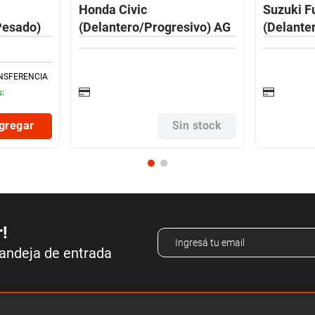
Honda Civic
Suzuki F
Pesado)
(Delantero/Progresivo) AG
(Delante
NSFERENCIA
s:
gregar
Sin stock
r!
bandeja de entrada