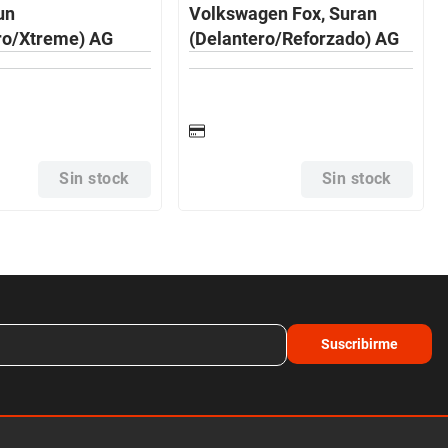
un
Volkswagen Fox, Suran
ro/Xtreme) AG
(Delantero/Reforzado) AG
Sin stock
Sin stock
Suscribirme