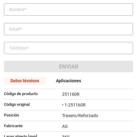
9
.
amortiguador
10
.
bmw
ENVIAR
Datos técnicos
Aplicaciones
Código de producto
251160R
Código original
• 1-251160R
Posición
Trasero/Reforzado
Fabricante
AG
Largo abierto [mm]
360