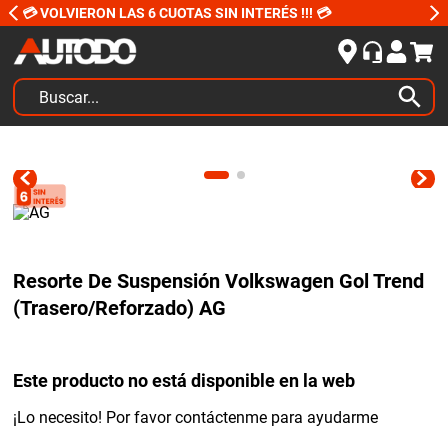
💳 VOLVIERON LAS 6 CUOTAS SIN INTERÉS !!! 💳
Buscar...
TÉRMINOS MÁS BUSCADOS
1
.
kits
2
.
amortiguadores
3
.
honda civic
Resorte De Suspensión Volkswagen Gol Trend
4
.
kit distribución
(Trasero/Reforzado) AG
5
.
bujias ngk
6
.
bora
Este producto no está disponible en la web
7
.
citroen c4
¡Lo necesito! Por favor contáctenme para ayudarme
8
.
yokohama