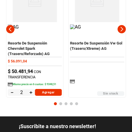
Resorte De Suspensión
Resorte De Suspensión Vw Gol
Chevrolet Spark
(Trasero/Xtreme) AG
(Trasero/Reforzado) AG
$
56
.
091
,
04
$
50
.
481
,
94
CON
TRANSFERENCIA
Mismo precio en
6
cuotas:
$
9348
,
51
－
＋
Agregar
Sin stock
¡Suscribite a nuestro newsletter!