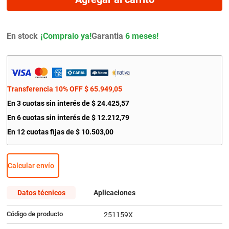
9
.
amortiguador
10
.
citroen c4
En stock
Garantia
6 meses!
Transferencia 10% OFF
$
65
.
949
,
05
En
3
cuotas sin interés de
$
24
.
425
,
57
En
6
cuotas sin interés de
$
12
.
212
,
79
En
12
cuotas fijas de
$
10
.
503
,
00
Calcular envío
Datos técnicos
Aplicaciones
Código de producto
251159X