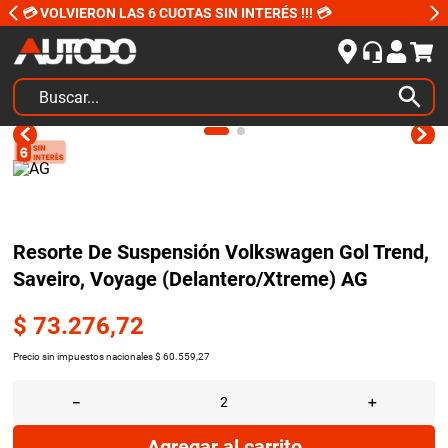
💳 VOLVIERON LAS 6 CUOTAS SIN INTERÉS !!! 💳
Buscar...
TÉRMINOS MÁS BUSCADOS
1
.
kits
2
.
amortiguadores
3
.
bujias ngk
Resorte De Suspensión Volkswagen Gol Trend,
Saveiro, Voyage (Delantero/Xtreme) AG
4
.
honda civic
5
.
bora
$
73
.
276
,
72
6
.
renault
Precio sin impuestos nacionales
$
60
.
559
,
27
7
.
bmw
－
＋
8
.
sprinter
Agregar al carrito