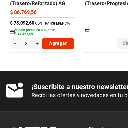
(Trasero/Reforzado) AG
(Trasero/Progresi
$
86
.
769
,
56
$
78
.
092
,
60
CON TRANSFERENCIA
Mismo precio en
6
cuotas:
$
14
.
461
,
59
－
＋
Agregar
Si
¡Suscribite a nuestro newslette
Recibí las ofertas y novedades en tu 