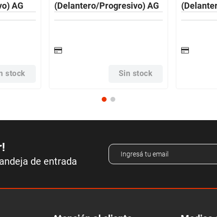
vo) AG
(Delantero/Progresivo) AG
(Delante
n stock
Sin stock
r!
bandeja de entrada