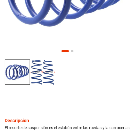
10
.
citroen c4
inyección
refrigeración
instrumental
ferretería
equipamiento
neumáticos
gift card
Descripción
El resorte de suspensión es el eslabón entre las ruedas y la carrocería d