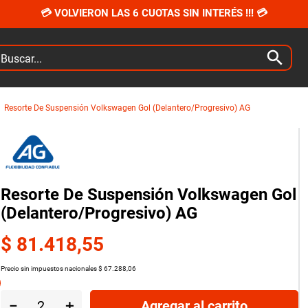
💳 VOLVIERON LAS 6 CUOTAS SIN INTERÉS !!! 💳
car...
Resorte De Suspensión Volkswagen Gol (Delantero/Progresivo) AG
Resorte De Suspensión Volkswagen Gol
(Delantero/Progresivo) AG
$
81
.
418
,
55
Precio sin impuestos nacionales
$
67
.
288
,
06
－
＋
Agregar al carrito