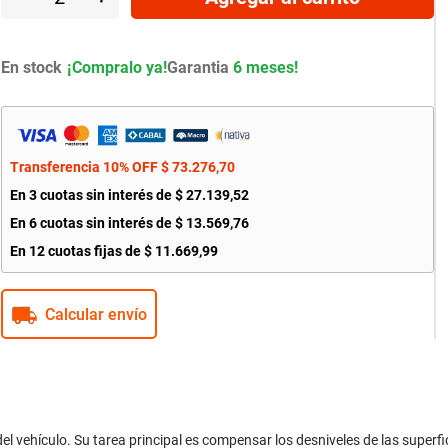
En stock
Garantia
6 meses!
Transferencia 10% OFF
$
73
.
276
,
70
En
3
cuotas sin interés de
$
27
.
139
,
52
En
6
cuotas sin interés de
$
13
.
569
,
76
En
12
cuotas fijas de
$
11
.
669
,
99
Calcular envío
el vehículo. Su tarea principal es compensar los desniveles de las superfici