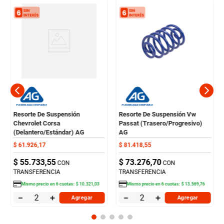
Resorte De Suspensión
Resorte De Suspensión Vw
Chevrolet Corsa
Passat (Trasero/Progresivo)
(Delantero/Estándar) AG
AG
$
61
.
926
,
17
$
81
.
418
,
55
$
55
.
733
,
55
$
73
.
276
,
70
CON
CON
TRANSFERENCIA
TRANSFERENCIA
Mismo precio en
6
cuotas:
$
10
.
321
,
03
Mismo precio en
6
cuotas:
$
13
.
569
,
76
－
＋
－
＋
Agregar
Agregar