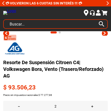
💳 VOLVIERON LAS 6 CUOTAS SIN INTERÉS !!! 💳
Buscar...
TÉRMINOS MÁS BUSCADOS
1
.
kits
2
.
amortiguadores
3
.
bujias ngk
Resorte De Suspensión Citroen C4|
Volkswagen Bora, Vento (Trasero/Reforzado)
4
.
honda civic
AG
5
.
bora
$
93
.
506
,
23
6
.
renault
Precio sin impuestos nacionales
7
.
bmw
$
77
.
277
,
88
8
.
sprinter
－
＋