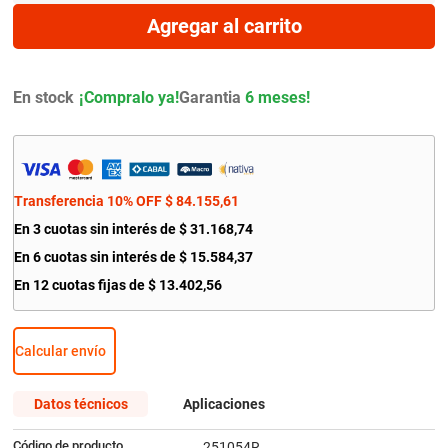
9
.
citroen c4
Agregar al carrito
10
.
aveo
En stock
Garantia
6 meses!
Transferencia 10% OFF
$
84
.
155
,
61
En
3
cuotas sin interés de
$
31
.
168
,
74
En
6
cuotas sin interés de
$
15
.
584
,
37
En
12
cuotas fijas de
$
13
.
402
,
56
Calcular envío
Datos técnicos
Aplicaciones
Código de producto
251054R