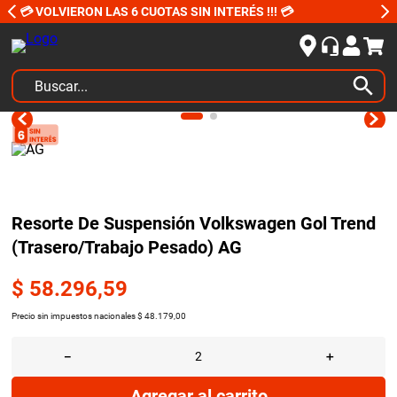
💳 VOLVIERON LAS 6 CUOTAS SIN INTERÉS !!! 💳
Buscar...
TÉRMINOS MÁS BUSCADOS
1
.
kits
2
.
amortiguadores
3
.
honda civic
Resorte De Suspensión Volkswagen Gol Trend
(Trasero/Trabajo Pesado) AG
4
.
kit distribución
5
.
bujias ngk
$
58
.
296
,
59
6
.
bora
Precio sin impuestos nacionales
$
48
.
179
,
00
7
.
citroen c4
－
＋
8
.
yokohama
Agregar al carrito