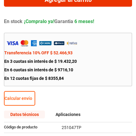
9
.
amortiguador
10
.
bmw
En stock
Garantia
6 meses!
Transferencia 10% OFF
$
52
.
466
,
93
En
3
cuotas sin interés de
$
19
.
432
,
20
En
6
cuotas sin interés de
$
9716
,
10
En
12
cuotas fijas de
$
8355
,
84
Calcular envío
Datos técnicos
Aplicaciones
Código de producto
251047TP