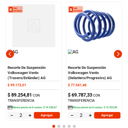
Resorte De Suspensión
Resorte De Suspensión
Volkswagen Vento
Volkswagen Vento
(Trasero/Estándar) AG
(Delantero/Progresivo) AG
$
99
.
172
,
01
$
77
.
541
,
48
$
89
.
254
,
81
$
69
.
787
,
33
CON
CON
TRANSFERENCIA
TRANSFERENCIA
Mismo precio en
6
cuotas:
$
16
.
528
,
67
Mismo precio en
6
cuotas:
$
12
.
923
,
58
－
＋
－
＋
Agregar
Agregar