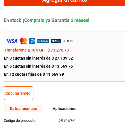
9
.
bmw
10
.
amortiguador
En stock
Garantia
6 meses!
Transferencia 10% OFF
$
73
.
276
,
70
En
3
cuotas sin interés de
$
27
.
139
,
52
En
6
cuotas sin interés de
$
13
.
569
,
76
En
12
cuotas fijas de
$
11
.
669
,
99
Calcular envío
Datos técnicos
Aplicaciones
Código de producto
251047K