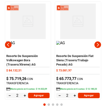
Resorte De Suspensión
Resorte De Suspensión Fiat
Volkswagen Bora
Siena (Trasero/Trabajo
(Trasero/Xtreme) AG
Pesado) AG
$
84
.
132
,
51
$
73
.
081
,
97
$
75
.
719
,
26
$
65
.
773
,
77
CON
CON
TRANSFERENCIA
TRANSFERENCIA
Mismo precio en
6
cuotas:
$
14
.
022
,
09
Mismo precio en
6
cuotas:
$
12
.
180
,
33
－
＋
－
＋
Agregar
Agregar