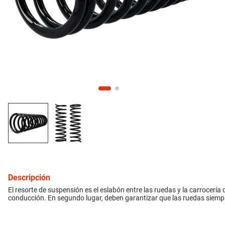
10
.
bmw
inyección
refrigeración
instrumental
ferretería
equipamiento
neumáticos
Descripción
gift card
El resorte de suspensión es el eslabón entre las ruedas y la carrocería d
conducción. En segundo lugar, deben garantizar que las ruedas siem