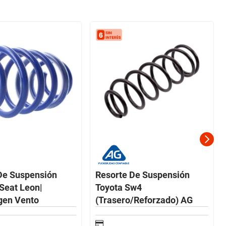
De Suspensión
Resorte De Suspensión
 Seat Leon|
Toyota Sw4
gen Vento
(Trasero/Reforzado) AG
ro/Progresivo) AG