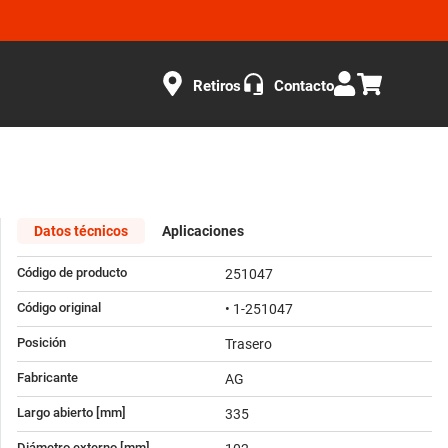
Retiros
Contacto
Datos técnicos
Aplicaciones
Código de producto
251047
Código original
• 1-251047
Posición
Trasero
Fabricante
AG
Largo abierto [mm]
335
Diámetro externo [mm]