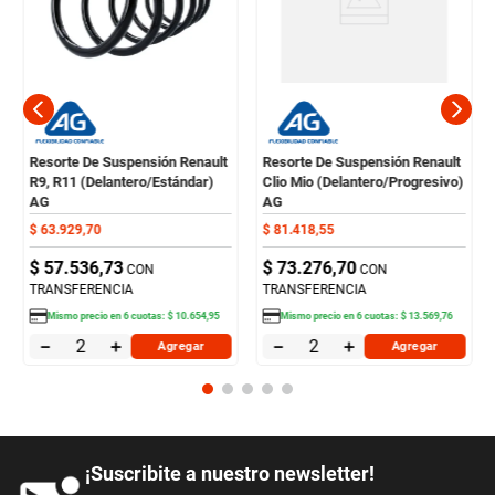
Resorte De Suspensión Renault
Resorte De Suspensión Renault
R9, R11 (Delantero/Estándar)
Clio Mio (Delantero/Progresivo)
AG
AG
$
63
.
929
,
70
$
81
.
418
,
55
$
57
.
536
,
73
$
73
.
276
,
70
CON
CON
TRANSFERENCIA
TRANSFERENCIA
Mismo precio en
6
cuotas:
$
10
.
654
,
95
Mismo precio en
6
cuotas:
$
13
.
569
,
76
－
＋
－
＋
Agregar
Agregar
¡Suscribite a nuestro newsletter!