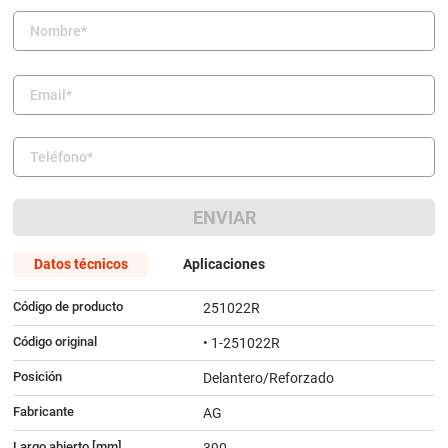
9
.
amortiguador
10
.
citroen c4
ENVIAR
Datos técnicos
Aplicaciones
Código de producto
251022R
Código original
• 1-251022R
Posición
Delantero/Reforzado
Fabricante
AG
Largo abierto [mm]
390