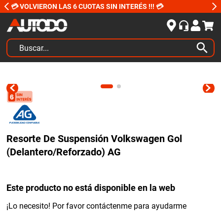
💳 VOLVIERON LAS 6 CUOTAS SIN INTERÉS !!! 💳
Buscar...
TÉRMINOS MÁS BUSCADOS
1
.
kits
2
.
amortiguadores
3
.
bujias ngk
Resorte De Suspensión Volkswagen Gol
4
.
honda civic
(Delantero/Reforzado) AG
5
.
bora
6
.
renault
Este producto no está disponible en la web
7
.
bmw
¡Lo necesito! Por favor contáctenme para ayudarme
8
.
sprinter