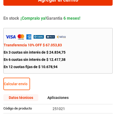
9
.
citroen c4
10
.
aveo
En stock
Garantia
6 meses!
Transferencia 10% OFF
$
67
.
053
,
83
En
3
cuotas sin interés de
$
24
.
834
,
75
En
6
cuotas sin interés de
$
12
.
417
,
38
En
12
cuotas fijas de
$
10
.
678
,
94
Calcular envío
Datos técnicos
Aplicaciones
Código de producto
251021