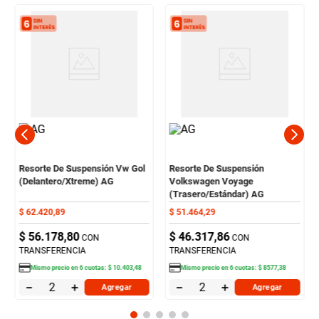
Resorte De Suspensión Vw Gol
Resorte De Suspensión
(Delantero/Xtreme) AG
Volkswagen Voyage
(Trasero/Estándar) AG
$
62
.
420
,
89
$
51
.
464
,
29
$
56
.
178
,
80
$
46
.
317
,
86
CON
CON
TRANSFERENCIA
TRANSFERENCIA
Mismo precio en
6
cuotas:
$
10
.
403
,
48
Mismo precio en
6
cuotas:
$
8577
,
38
－
＋
－
＋
Agregar
Agregar