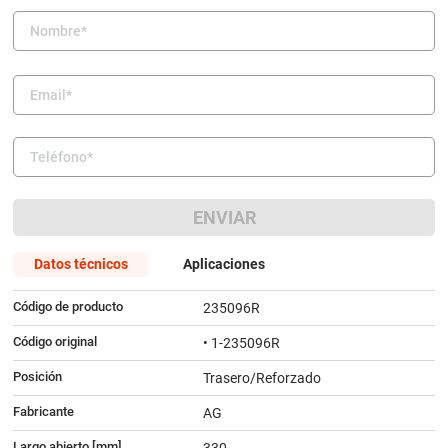
9
.
bmw
10
.
citroen c4
ENVIAR
Datos técnicos
Aplicaciones
Código de producto
235096R
Código original
• 1-235096R
Posición
Trasero/Reforzado
Fabricante
AG
Largo abierto [mm]
330