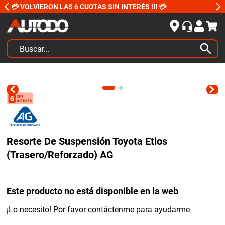
💳 VOLVIERON LAS 6 CUOTAS SIN INTERÉS !!! 💳
Buscar...
TÉRMINOS MÁS BUSCADOS
1
.
kits
2
.
amortiguadores
3
.
bujias ngk
Resorte De Suspensión Toyota Etios
4
.
honda civic
(Trasero/Reforzado) AG
5
.
bora
6
.
yokohama
Este producto no está disponible en la web
7
.
renault
¡Lo necesito! Por favor contáctenme para ayudarme
8
.
amortiguador