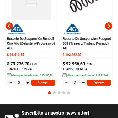
Resorte De Suspensión Renault
Resorte De Suspensión Peugeot
Clio Mio (Delantero/Progresivo)
308 (Trasero/Trabajo Pesado)
AG
AG
$
81
.
418
,
55
$
103
.
262
,
89
$
73
.
276
,
70
$
92
.
936
,
60
CON
CON
TRANSFERENCIA
TRANSFERENCIA
Mismo precio en
6
cuotas:
$
13
.
569
,
76
Mismo precio en
6
cuotas:
$
17
.
210
,
48
－
＋
－
＋
Agregar
Agregar
¡Suscribite a nuestro newsletter!