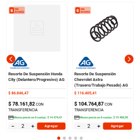
Resorte De Suspensión Honda
Resorte De Suspensión
City (Delantero/Progresivo) AG
Chevrolet Astra
(Trasero/Trabajo Pesado) AG
$
86
.
846
,
47
$
116
.
405
,
41
$
78
.
161
,
82
$
104
.
764
,
87
CON
CON
TRANSFERENCIA
TRANSFERENCIA
Mismo precio en
6
cuotas:
$
14
.
474
,
41
Mismo precio en
6
cuotas:
$
19
.
400
,
90
－
＋
－
＋
Agregar
Agregar