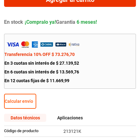
9
.
bmw
10
.
citroen c4
En stock
Garantia
6 meses!
Transferencia 10% OFF
$
73
.
276
,
70
En
3
cuotas sin interés de
$
27
.
139
,
52
En
6
cuotas sin interés de
$
13
.
569
,
76
En
12
cuotas fijas de
$
11
.
669
,
99
Calcular envío
Datos técnicos
Aplicaciones
Código de producto
213121K