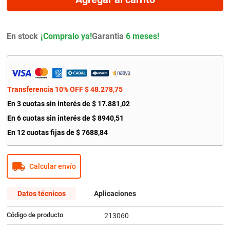
9
.
amortiguador
10
.
citroen c4
En stock
Garantia
6 meses!
Transferencia 10% OFF
$
48
.
278
,
75
En
3
cuotas sin interés de
$
17
.
881
,
02
En
6
cuotas sin interés de
$
8940
,
51
En
12
cuotas fijas de
$
7688
,
84
Calcular envío
Datos técnicos
Aplicaciones
Código de producto
213060