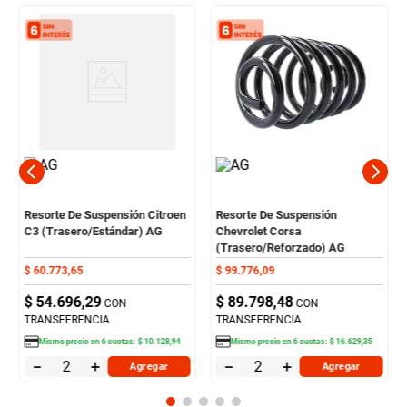
Resorte De Suspensión Citroen
Resorte De Suspensión
C3 (Trasero/Estándar) AG
Chevrolet Corsa
(Trasero/Reforzado) AG
$
60
.
773
,
65
$
99
.
776
,
09
$
54
.
696
,
29
$
89
.
798
,
48
CON
CON
TRANSFERENCIA
TRANSFERENCIA
Mismo precio en
6
cuotas:
$
10
.
128
,
94
Mismo precio en
6
cuotas:
$
16
.
629
,
35
－
＋
－
＋
Agregar
Agregar