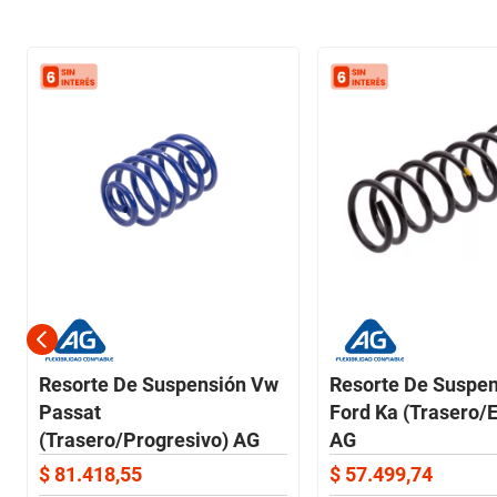
Resorte De Suspensión Vw
Resorte De Suspe
Passat
Ford Ka (Trasero/
(Trasero/Progresivo) AG
AG
$
81
.
418
,
55
$
57
.
499
,
74