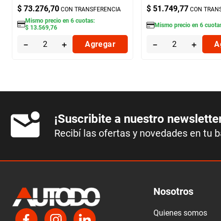
$
73
.
276
,
70
$
51
.
749
,
77
CON TRANSFERENCIA
CON TRAN
Mismo precio en
6
cuotas:
Mismo precio en
6
cuota
$
13
.
569
,
76
－
＋
Agregar
－
＋
A
¡Suscribite a nuestro newslette
Recibí las ofertas y novedades en tu 
Nosotros
Quienes somos