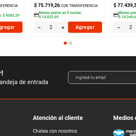
$
75
.
719
,
26
$
77
.
439
,
SFERENCIA
CON TRANSFERENCIA
Mismo precio en
6
cuotas:
Mismo pre
s:
$
9583
,
29
$
14
.
022
,
09
$
14
.
340
,
gregar
－
＋
Agregar
－
r!
bandeja de entrada
Atención al cliente
Medios 
Chatea con nosotros