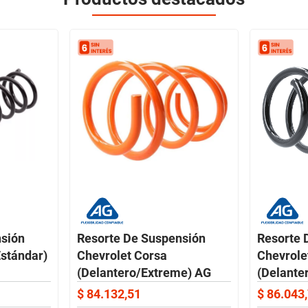
nsión
Resorte De Suspensión
Resorte 
Estándar)
Chevrolet Corsa
Chevrole
(Delantero/Extreme) AG
(Delante
$
84
.
132
,
51
$
86
.
043
,