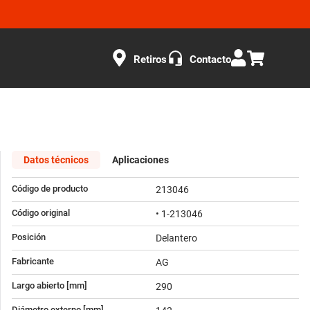
Retiros
Contacto
Datos técnicos
Aplicaciones
Código de producto
213046
Código original
• 1-213046
Posición
Delantero
Fabricante
AG
Largo abierto [mm]
290
Diámetro externo [mm]