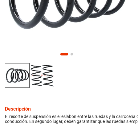
10
.
aveo
inyección
refrigeración
instrumental
ferretería
equipamiento
neumáticos
Descripción
gift card
El resorte de suspensión es el eslabón entre las ruedas y la carrocería d
conducción. En segundo lugar, deben garantizar que las ruedas siem