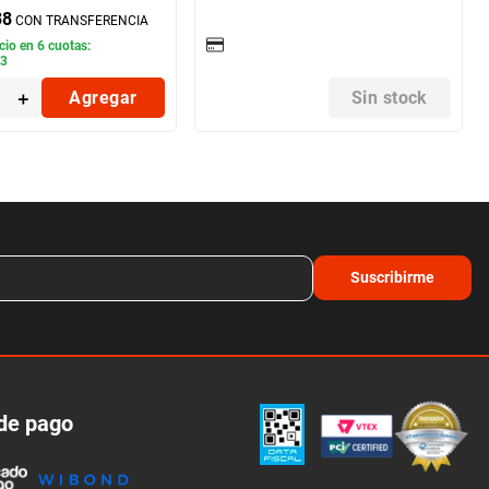
38
CON TRANSFERENCIA
cio en
6
cuotas:
63
＋
Agregar
Sin stock
Suscribirme
de pago