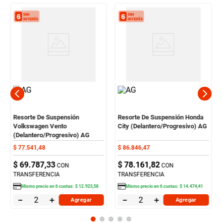
Resorte De Suspensión
Resorte De Suspensión Honda
Volkswagen Vento
City (Delantero/Progresivo) AG
(Delantero/Progresivo) AG
$
77
.
541
,
48
$
86
.
846
,
47
$
69
.
787
,
33
$
78
.
161
,
82
CON
CON
TRANSFERENCIA
TRANSFERENCIA
Mismo precio en
6
cuotas:
$
12
.
923
,
58
Mismo precio en
6
cuotas:
$
14
.
474
,
41
－
＋
－
＋
Agregar
Agregar