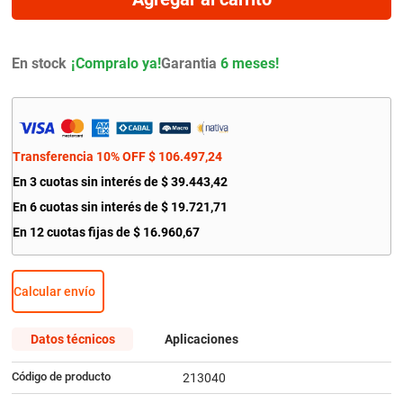
9
.
amortiguador
10
.
citroen c4
En stock
Garantia
6 meses!
Transferencia 10% OFF
$
106
.
497
,
24
En
3
cuotas sin interés de
$
39
.
443
,
42
En
6
cuotas sin interés de
$
19
.
721
,
71
En
12
cuotas fijas de
$
16
.
960
,
67
Calcular envío
Datos técnicos
Aplicaciones
Código de producto
213040