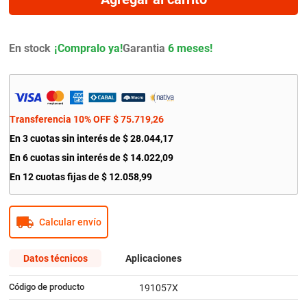
9
.
citroen c4
10
.
aveo
En stock
Garantia
6 meses!
Transferencia 10% OFF
$
75
.
719
,
26
En
3
cuotas sin interés de
$
28
.
044
,
17
En
6
cuotas sin interés de
$
14
.
022
,
09
En
12
cuotas fijas de
$
12
.
058
,
99
Calcular envío
Datos técnicos
Aplicaciones
Código de producto
191057X