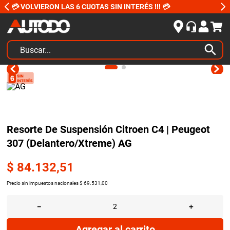
💳 VOLVIERON LAS 6 CUOTAS SIN INTERÉS !!! 💳
Buscar...
TÉRMINOS MÁS BUSCADOS
1
.
kits
2
.
amortiguadores
3
.
bujias ngk
Resorte De Suspensión Citroen C4 | Peugeot
307 (Delantero/Xtreme) AG
4
.
honda civic
5
.
bora
$
84
.
132
,
51
6
.
renault
Precio sin impuestos nacionales
$
69
.
531
,
00
7
.
sprinter
－
＋
8
.
bmw
Agregar al carrito