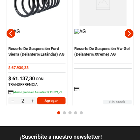
Resorte De Suspensión Ford
Resorte De Suspensión Vw Gol
Sierra (Delantero/Estándar) AG
(Delantero/Xtreme) AG
$
67
.
930
,
33
$
61
.
137
,
30
CON
TRANSFERENCIA
Mismo precio en
6
cuotas:
$
11
.
321
,
72
－
＋
Agregar
Sin stock
¡Suscribite a nuestro newsletter!