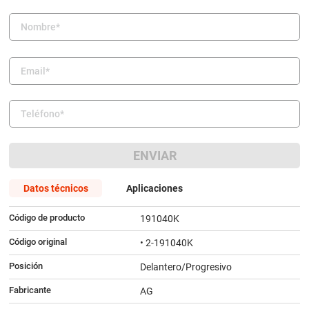
9
.
amortiguador
10
.
citroen c4
ENVIAR
Datos técnicos
Aplicaciones
Código de producto
191040K
Código original
• 2-191040K
Posición
Delantero/Progresivo
Fabricante
AG