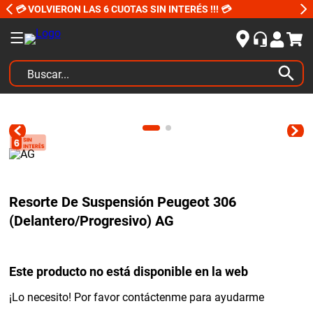
💳 VOLVIERON LAS 6 CUOTAS SIN INTERÉS !!! 💳
Buscar...
TÉRMINOS MÁS BUSCADOS
1
.
kits
2
.
amortiguadores
3
.
bujias ngk
Resorte De Suspensión Peugeot 306
4
.
honda civic
(Delantero/Progresivo) AG
5
.
bora
6
.
renault
Este producto no está disponible en la web
7
.
bmw
¡Lo necesito! Por favor contáctenme para ayudarme
8
.
sprinter