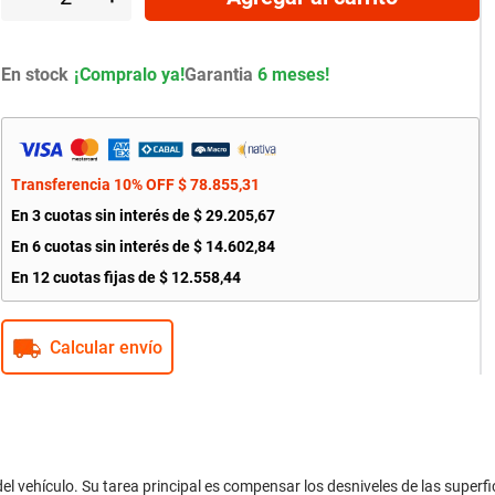
En stock
Garantia
6 meses!
Transferencia 10% OFF
$
78
.
855
,
31
En
3
cuotas sin interés de
$
29
.
205
,
67
En
6
cuotas sin interés de
$
14
.
602
,
84
En
12
cuotas fijas de
$
12
.
558
,
44
Calcular envío
el vehículo. Su tarea principal es compensar los desniveles de las superfici