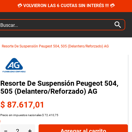
💳 VOLVIERON LAS 6 CUOTAS SIN INTERÉS !!! 💳
car...
Resorte De Suspensión Peugeot 504, 505 (Delantero/Reforzado) AG
Resorte De Suspensión Peugeot 504,
505 (Delantero/Reforzado) AG
$
87
.
617
,
01
Precio sin impuestos nacionales
$
72
.
410
,
75
－
＋
Agregar al carrito