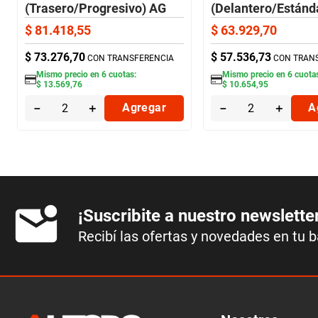
(Trasero/Progresivo) AG
(Delantero/Estánd
$
81
.
418
,
55
$
63
.
929
,
70
$
73
.
276
,
70
$
57
.
536
,
73
CON TRANSFERENCIA
CON TRAN
Mismo precio en
6
cuotas:
Mismo precio en
6
cuota
$
13
.
569
,
76
$
10
.
654
,
95
－
＋
Agregar
－
＋
A
¡Suscribite a nuestro newslette
Recibí las ofertas y novedades en tu 