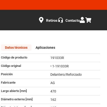
Retiros
Contacto
Datos técnicos
Aplicaciones
Código de producto
191033R
Código original
• 1-191033R
Posición
Delantero/Reforzado
Fabricante
AG
Largo abierto [mm]
470
Diámetro externo [mm]
162