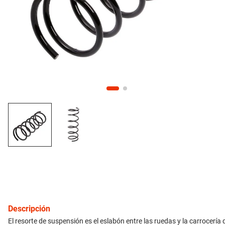
10
.
citroen c4
inyección
refrigeración
instrumental
ferretería
equipamiento
neumáticos
gift card
Descripción
El resorte de suspensión es el eslabón entre las ruedas y la carrocería d