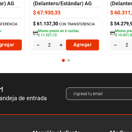
ar) AG
(Delantero/Estándar) AG
(Delante
$
67
.
930
,
33
$
60
.
311
,
$
61
.
137
,
30
$
54
.
279
,
SFERENCIA
CON TRANSFERENCIA
s:
Mismo precio en
6
cuotas:
Mismo pre
$
11
.
321
,
72
$
10
.
051
,
gregar
－
＋
Agregar
－
r!
bandeja de entrada