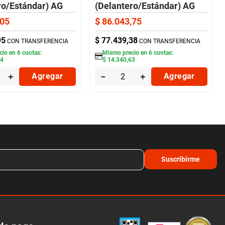
ro/Estándar) AG
(Delantero/Estándar) AG
05
$
86
.
043
,
75
95
$
77
.
439
,
38
CON TRANSFERENCIA
CON TRANSFERENCIA
cio en
6
cuotas:
Mismo precio en
6
cuotas:
84
$
14
.
340
,
63
＋
Agregar
－
＋
Agregar
Suscribirme