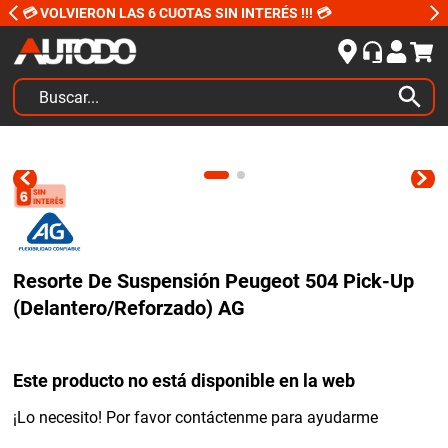
💳 VOLVIERON LAS 6 CUOTAS SIN INTERÉS !!! 💳
Buscar...
TÉRMINOS MÁS BUSCADOS
1
.
kits
2
.
amortiguadores
3
.
bujias ngk
Resorte De Suspensión Peugeot 504 Pick-Up
4
.
honda civic
(Delantero/Reforzado) AG
5
.
renault
6
.
bora
Este producto no está disponible en la web
7
.
bmw
¡Lo necesito! Por favor contáctenme para ayudarme
8
.
sprinter