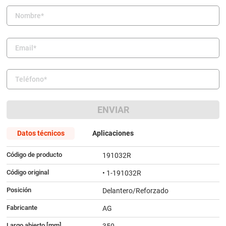
9
.
amortiguador
10
.
citroen c4
ENVIAR
Datos técnicos
Aplicaciones
Código de producto
191032R
Código original
• 1-191032R
Posición
Delantero/Reforzado
Fabricante
AG
Largo abierto [mm]
350