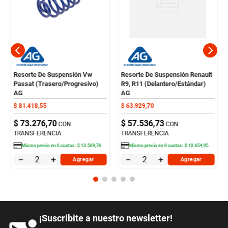
Resorte De Suspensión Vw
Resorte De Suspensión Renault
Passat (Trasero/Progresivo)
R9, R11 (Delantero/Estándar)
AG
AG
$
81
.
418
,
55
$
63
.
929
,
70
$
73
.
276
,
70
$
57
.
536
,
73
CON
CON
TRANSFERENCIA
TRANSFERENCIA
Mismo precio en
6
cuotas:
$
13
.
569
,
76
Mismo precio en
6
cuotas:
$
10
.
654
,
95
－
＋
－
＋
Agregar
Agregar
¡Suscribite a nuestro newsletter!