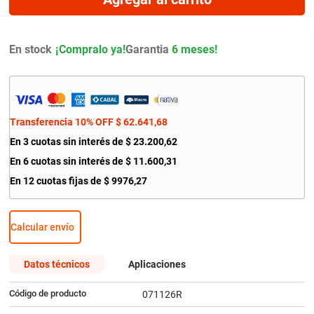
9
.
amortiguador
10
.
bmw
En stock
Garantia
6 meses!
Transferencia 10% OFF
$
62
.
641
,
68
En
3
cuotas sin interés de
$
23
.
200
,
62
En
6
cuotas sin interés de
$
11
.
600
,
31
En
12
cuotas fijas de
$
9976
,
27
Calcular envío
Datos técnicos
Aplicaciones
Código de producto
071126R