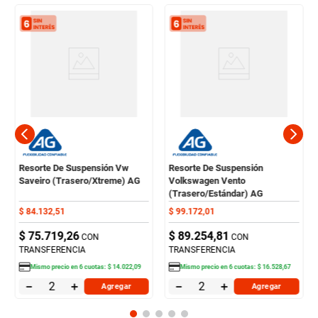
Resorte De Suspensión Vw
Resorte De Suspensión
Saveiro (Trasero/Xtreme) AG
Volkswagen Vento
(Trasero/Estándar) AG
$
84
.
132
,
51
$
99
.
172
,
01
$
75
.
719
,
26
$
89
.
254
,
81
CON
CON
TRANSFERENCIA
TRANSFERENCIA
Mismo precio en
6
cuotas:
$
14
.
022
,
09
Mismo precio en
6
cuotas:
$
16
.
528
,
67
－
＋
－
＋
Agregar
Agregar