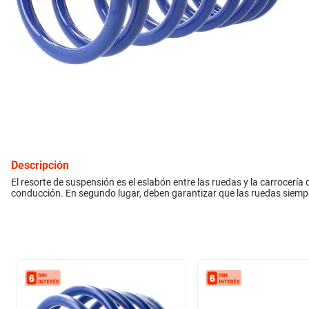
10
.
bmw
inyección
refrigeración
instrumental
ferretería
Descripción
equipamiento
El resorte de suspensión es el eslabón entre las ruedas y la carrocería d
conducción. En segundo lugar, deben garantizar que las ruedas siem
neumáticos
gift card