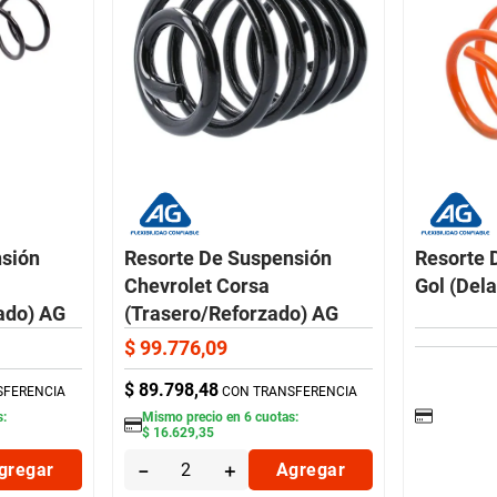
nsión
Resorte De Suspensión
Resorte 
Chevrolet Corsa
Gol (Del
ado) AG
(Trasero/Reforzado) AG
$
99
.
776
,
09
$
89
.
798
,
48
SFERENCIA
CON TRANSFERENCIA
s:
Mismo precio en
6
cuotas:
$
16
.
629
,
35
gregar
－
＋
Agregar