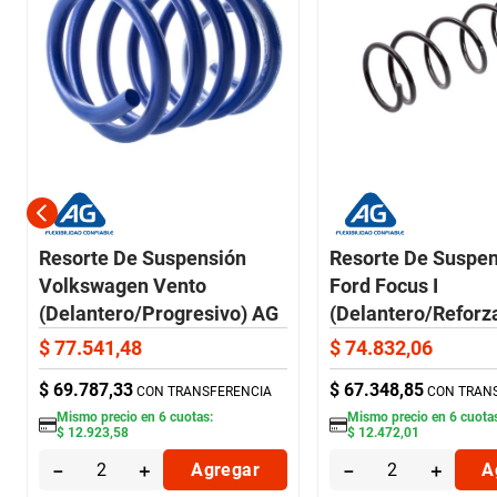
Resorte De Suspensión
Resorte De Suspe
Volkswagen Vento
Ford Focus I
(Delantero/Progresivo) AG
(Delantero/Reforz
$
77
.
541
,
48
$
74
.
832
,
06
$
69
.
787
,
33
$
67
.
348
,
85
CON TRANSFERENCIA
CON TRAN
Mismo precio en
6
cuotas:
Mismo precio en
6
cuota
$
12
.
923
,
58
$
12
.
472
,
01
－
＋
Agregar
－
＋
A