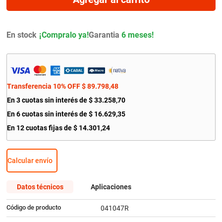
9
.
amortiguador
10
.
bmw
En stock
Garantia
6 meses!
Transferencia 10% OFF
$
89
.
798
,
48
En
3
cuotas sin interés de
$
33
.
258
,
70
En
6
cuotas sin interés de
$
16
.
629
,
35
En
12
cuotas fijas de
$
14
.
301
,
24
Calcular envío
Datos técnicos
Aplicaciones
Código de producto
041047R