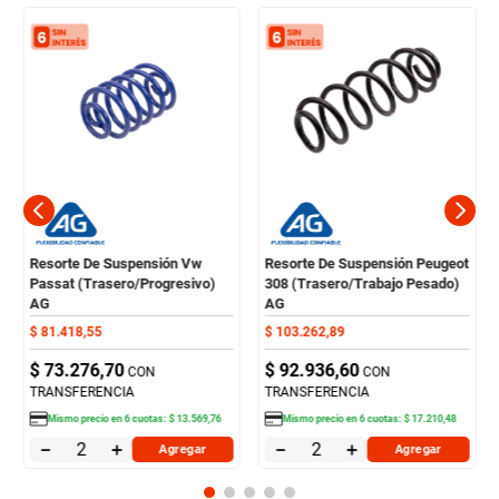
Resorte De Suspensión Vw
Resorte De Suspensión Peugeot
Passat (Trasero/Progresivo)
308 (Trasero/Trabajo Pesado)
AG
AG
$
81
.
418
,
55
$
103
.
262
,
89
$
73
.
276
,
70
$
92
.
936
,
60
CON
CON
TRANSFERENCIA
TRANSFERENCIA
Mismo precio en
6
cuotas:
$
13
.
569
,
76
Mismo precio en
6
cuotas:
$
17
.
210
,
48
－
＋
－
＋
Agregar
Agregar