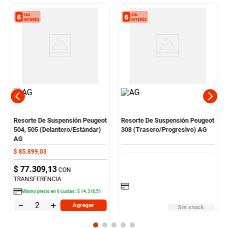
Resorte De Suspensión Peugeot
Resorte De Suspensión Peugeot
504, 505 (Delantero/Estándar)
308 (Trasero/Progresivo) AG
AG
$
85
.
899
,
03
$
77
.
309
,
13
CON
TRANSFERENCIA
Mismo precio en
6
cuotas:
$
14
.
316
,
51
－
＋
Agregar
Sin stock