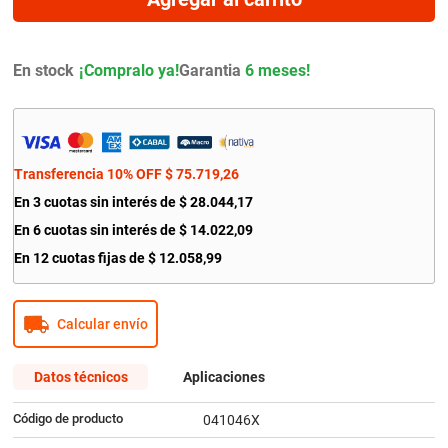
9
.
amortiguador
10
.
citroen c4
En stock
Garantia
6 meses!
Transferencia 10% OFF
$
75
.
719
,
26
En
3
cuotas sin interés de
$
28
.
044
,
17
En
6
cuotas sin interés de
$
14
.
022
,
09
En
12
cuotas fijas de
$
12
.
058
,
99
Calcular envío
Datos técnicos
Aplicaciones
Código de producto
041046X