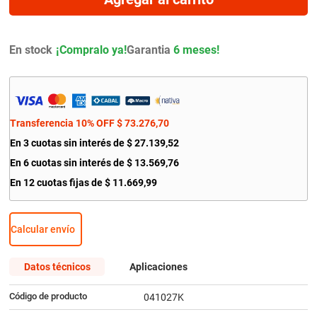
9
.
bmw
10
.
citroen c4
En stock
Garantia
6 meses!
Transferencia 10% OFF
$
73
.
276
,
70
En
3
cuotas sin interés de
$
27
.
139
,
52
En
6
cuotas sin interés de
$
13
.
569
,
76
En
12
cuotas fijas de
$
11
.
669
,
99
Calcular envío
Datos técnicos
Aplicaciones
Código de producto
041027K