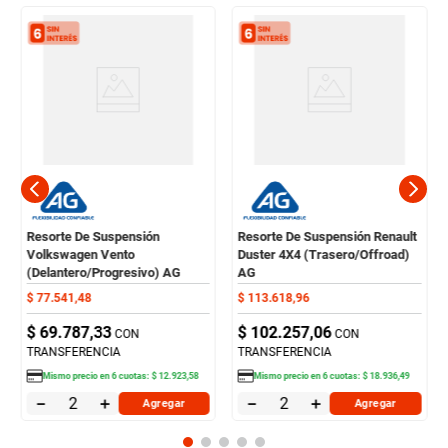
Resorte De Suspensión
Resorte De Suspensión Renault
Volkswagen Vento
Duster 4X4 (Trasero/Offroad)
(Delantero/Progresivo) AG
AG
$
77
.
541
,
48
$
113
.
618
,
96
$
69
.
787
,
33
$
102
.
257
,
06
CON
CON
TRANSFERENCIA
TRANSFERENCIA
Mismo precio en
6
cuotas:
$
12
.
923
,
58
Mismo precio en
6
cuotas:
$
18
.
936
,
49
－
＋
－
＋
Agregar
Agregar