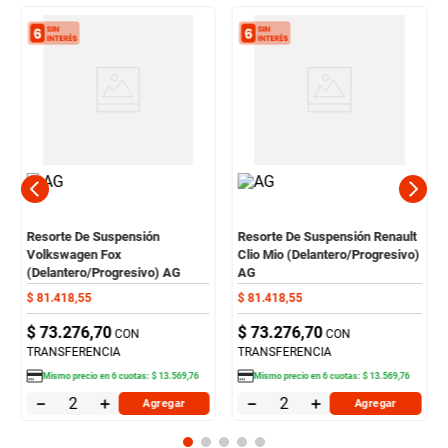
Resorte De Suspensión
Resorte De Suspensión Renault
Volkswagen Fox
Clio Mio (Delantero/Progresivo)
(Delantero/Progresivo) AG
AG
$
81
.
418
,
55
$
81
.
418
,
55
$
73
.
276
,
70
$
73
.
276
,
70
CON
CON
TRANSFERENCIA
TRANSFERENCIA
Mismo precio en
6
cuotas:
$
13
.
569
,
76
Mismo precio en
6
cuotas:
$
13
.
569
,
76
－
＋
－
＋
Agregar
Agregar