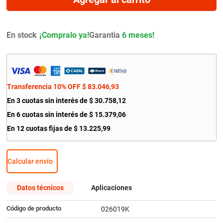
9
.
amortiguador
10
.
citroen c4
En stock
Garantia
6 meses!
Transferencia 10% OFF
$
83
.
046
,
93
En
3
cuotas sin interés de
$
30
.
758
,
12
En
6
cuotas sin interés de
$
15
.
379
,
06
En
12
cuotas fijas de
$
13
.
225
,
99
Calcular envío
Datos técnicos
Aplicaciones
Código de producto
026019K