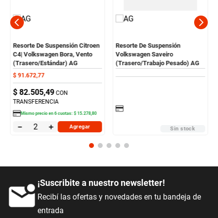
Resorte De Suspensión Citroen
Resorte De Suspensión
C4| Volkswagen Bora, Vento
Volkswagen Saveiro
(Trasero/Estándar) AG
(Trasero/Trabajo Pesado) AG
$
91
.
672
,
77
$
82
.
505
,
49
CON
TRANSFERENCIA
Mismo precio en
6
cuotas:
$
15
.
278
,
80
－
＋
Agregar
Sin stock
¡Suscribite a nuestro newsletter!
Recibí las ofertas y novedades en tu bandeja de
entrada