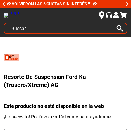
💳 VOLVIERON LAS 6 CUOTAS SIN INTERÉS !!! 💳
Buscar...
TÉRMINOS MÁS BUSCADOS
1
.
kits
2
.
amortiguadores
3
.
honda civic
Resorte De Suspensión Ford Ka
4
.
kit distribución
(Trasero/Xtreme) AG
5
.
bujias ngk
6
.
bora
Este producto no está disponible en la web
7
.
citroen c4
¡Lo necesito! Por favor contáctenme para ayudarme
8
.
yokohama