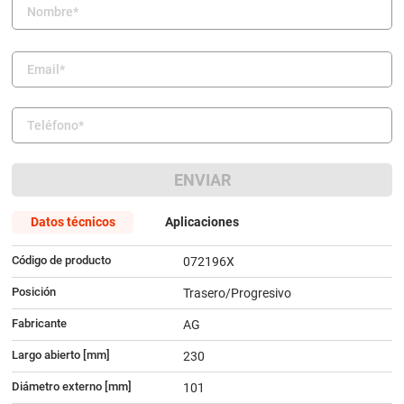
9
.
amortiguador
10
.
bmw
ENVIAR
Datos técnicos
Aplicaciones
Código de producto
072196X
Posición
Trasero/Progresivo
Fabricante
AG
Largo abierto [mm]
230
Diámetro externo [mm]
101