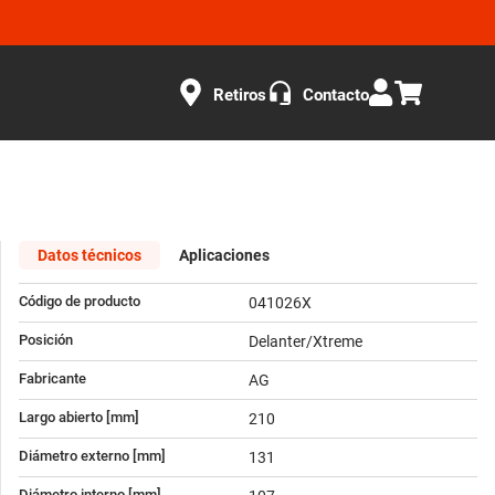
Retiros
Contacto
Datos técnicos
Aplicaciones
Código de producto
041026X
Posición
Delanter/Xtreme
Fabricante
AG
Largo abierto [mm]
210
Diámetro externo [mm]
131
Diámetro interno [mm]