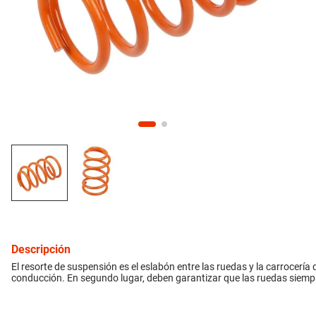
10
.
citroen c4
inyección
refrigeración
instrumental
ferretería
equipamiento
neumáticos
Descripción
gift card
El resorte de suspensión es el eslabón entre las ruedas y la carrocería d
conducción. En segundo lugar, deben garantizar que las ruedas siem