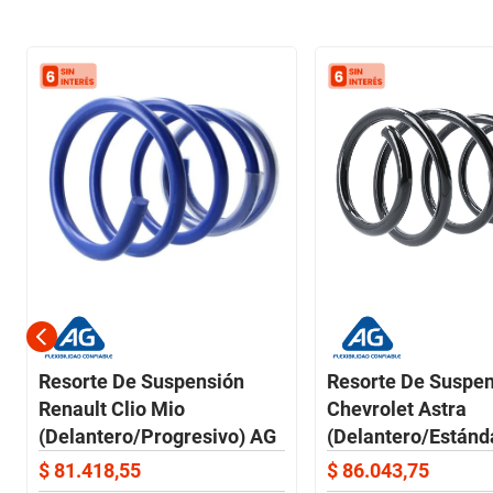
Resorte De Suspensión
Resorte De Suspe
Renault Clio Mio
Chevrolet Astra
(Delantero/Progresivo) AG
(Delantero/Estánd
$
81
.
418
,
55
$
86
.
043
,
75